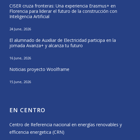
CISER cruza fronteras: Una experiencia Erasmus+ en
Form
Florencia para liderar el futuro de la construcción con
del 
Inteligencia Artificial
25 Ma
24 June, 2026
CISE
El alumnado de Auxiliar de Electricidad participa en la
Nava
jornada Avanza+ y alcanza tu futuro
20 Ma
16 June, 2026
El a
Noticias proyecto Woolframe
Eras
15 June, 2026
12 Ma
EN CENTRO
Centro de Referencia nacional en energías renovables y
efficencia energetica (CRN)