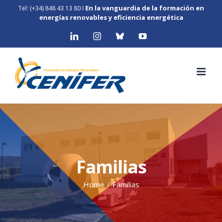
Skip
En la vanguardia de la formación en
Tel: (+34) 848 43 13 80
I
to
energías renovables y eficiencia energética
content
LinkedIn
Instagram
Bluesky
YouTube
Familias
Home
/
Familias