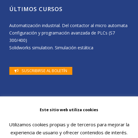
ÚLTIMOS CURSOS
Automatización industrial. Del contactor al micro automata
Configuración y programación avanzada de PLCs (S7
300/400)
Solidworks simulation. Simulación estática
SUSCRIBIRSE AL BOLETÍN
Este sitio web utiliza cookies
© Cenifer 2019 |
Politica de
Utilizamos cookies propias y de terceros para mejorar la
Privacidad
|
Politica
experiencia de usuario y ofrecer contenidos de interés.
de Cookies