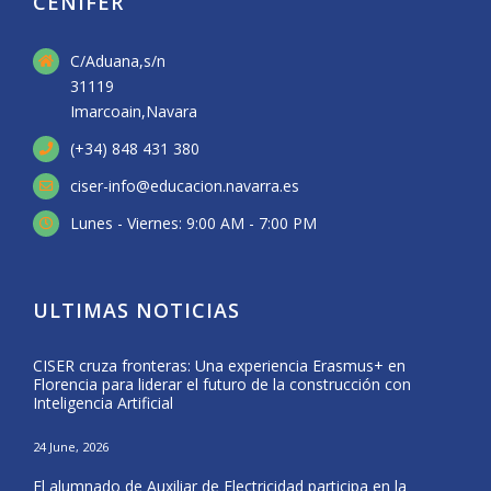
CENIFER
C/Aduana,s/n
31119
Imarcoain,Navara
(+34) 848 431 380
ciser-info@educacion.navarra.es
Lunes - Viernes: 9:00 AM - 7:00 PM
ULTIMAS NOTICIAS
CISER cruza fronteras: Una experiencia Erasmus+ en
Form
Florencia para liderar el futuro de la construcción con
del 
Inteligencia Artificial
25 Ma
24 June, 2026
CISE
El alumnado de Auxiliar de Electricidad participa en la
Nava