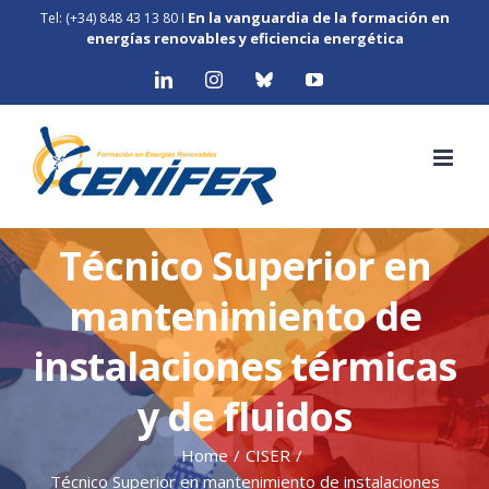
Skip
En la vanguardia de la formación en
Tel: (+34) 848 43 13 80
I
to
energías renovables y eficiencia energética
content
LinkedIn
Instagram
Bluesky
YouTube
Técnico Superior en
mantenimiento de
instalaciones térmicas
y de fluidos
Home
/
CISER
/
Técnico Superior en mantenimiento de instalaciones