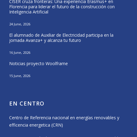
CISER cruza fronteras: Una experiencia Erasmus+ en
Form
Florencia para liderar el futuro de la construcción con
del 
Inteligencia Artificial
25 Ma
24 June, 2026
CISE
El alumnado de Auxiliar de Electricidad participa en la
Nava
jornada Avanza+ y alcanza tu futuro
20 Ma
16 June, 2026
El a
Noticias proyecto Woolframe
Eras
15 June, 2026
12 Ma
EN CENTRO
Centro de Referencia nacional en energías renovables y
efficencia energetica (CRN)