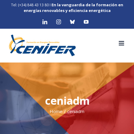
Skip
En la vanguardia de la formación en
Tel: (+34) 848 43 13 80
I
to
energías renovables y eficiencia energética
content
LinkedIn
Instagram
Bluesky
YouTube
ceniadm
Home
/
ceniadm