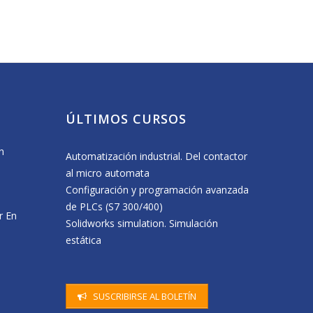
ÚLTIMOS CURSOS
n
Erasmus+ Visit to CENIFER Focused on
Visita a central de b
Automatización industrial. Del contactor
Sustainability
Energía
al micro automata
11 May, 2026
16 April, 2026
Configuración y programación avanzada
Visita del alumnado de 6º de C.P. de
de PLCs (S7 300/400)
r En
Beriáin a nuestro centro
Solidworks simulation. Simulación
8 May, 2026
estática
n una
CENIFER forma a docentes de Canarias
en energías renovables
30 April, 2026
SUSCRIBIRSE AL BOLETÍN