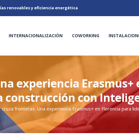
ías renovables y eficiencia energética
INTERNACIONALIZACIÓN
COWORKING
INSTALACION
Una experiencia Erasmus+ e
a construcción con Intelige
 cruza fronteras: Una experiencia Erasmus+ en Florencia para liderar