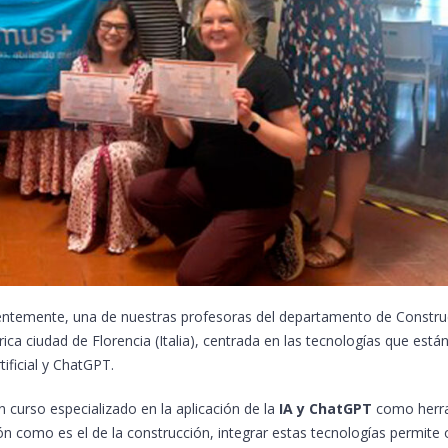
ecientemente, una de nuestras profesoras del departamento de Constr
ca ciudad de Florencia (Italia), centrada en las tecnologías que está
tificial y ChatGPT.
un curso especializado en la aplicación de la
IA y ChatGPT
como herr
n como es el de la construcción, integrar estas tecnologías permite 