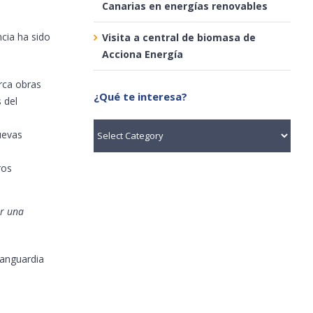
Canarias en energías renovables
cia ha sido
Visita a central de biomasa de
Acciona Energía
erca obras
¿Qué te interesa?
 del
¿Qué
uevas
te
interesa?
ros
ir una
vanguardia