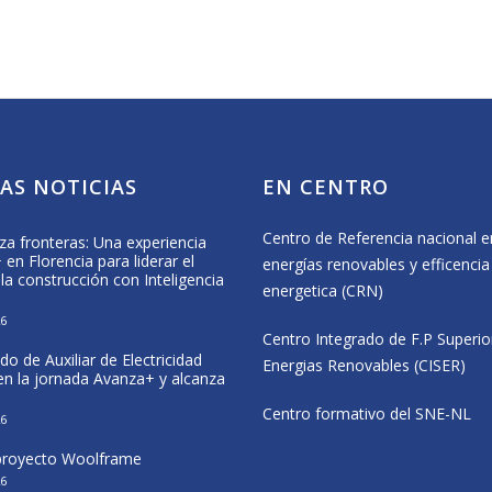
AS NOTICIAS
EN CENTRO
Centro de Referencia nacional e
za fronteras: Una experiencia
Formación Profesional, deporte e
en Florencia para liderar el
inclusión en el CIP Virgen del Camino
energías renovables y efficencia
 la construcción con Inteligencia
25 May, 2026
energetica (CRN)
26
CISER participa en las jornadas del
Centro Integrado de F.P Superio
proyecto Wolfram en Navarra
do de Auxiliar de Electricidad
20 May, 2026
Energias Renovables (CISER)
 en la jornada Avanza+ y alcanza
El alumnado de CENIFER participa e
Centro formativo del SNE-NL
26
estancia Erasmus+ sobre eficiencia
energética en Italia
 proyecto Woolframe
12 May, 2026
26