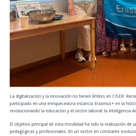
La digitalización y la innovación no tienen límites en CISER. R
participado en una enriquecedora estancia Erasmus+ en la históri
revolucionando la educación y el sector laboral: la Inteligencia Ar
El objetivo principal de esta movilidad ha sido la realización de 
pedagógicas y profesionales. En un sector en constante evolució