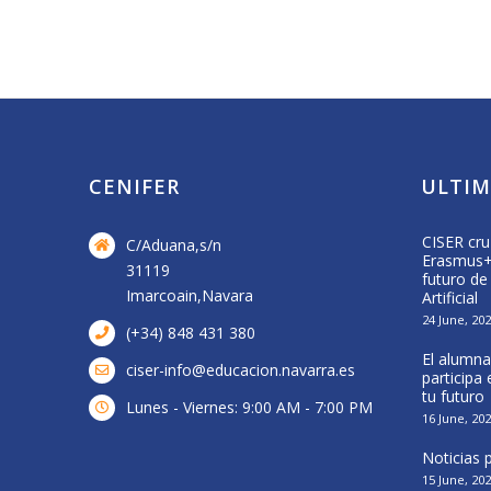
CENIFER
ULTIM
Visita a central de biomasa de Acciona
CISER cru
C/Aduana,s/n
Energía
Erasmus+ 
31119
futuro de
16 April, 2026
Imarcoain,Navara
Artificial
24 June, 20
(+34) 848 431 380
El alumna
ciser-info@educacion.navarra.es
participa
tu futuro
Lunes - Viernes: 9:00 AM - 7:00 PM
16 June, 20
Noticias
15 June, 20