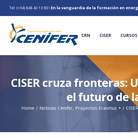
Skip
En la vanguardia de la formación en energ
Tel: (+34) 848 43 13 80
I
to
content
CRN
CISER
CURSOS
CISER cruza fronteras: 
el futuro de l
Home
/
Noticias Cenifer
,
Proyectos Erasmus +
/
CISER