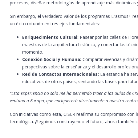
procesos, diseñar metodologías de aprendizaje más dinámicas y p
Sin embargo, el verdadero valor de los programas Erasmus+ resi
un éxito rotundo en tres ejes fundamentales:
Enriquecimiento Cultural:
Pasear por las calles de Flor
maestras de la arquitectura histórica, y conectar las técn
momento.
Conexión Social y Humana:
Compartir vivencias y dinám
perspectivas sobre la enseñanza y el desarrollo profesiona
Red de Contactos Internacionales:
La estancia ha serv
educativos de otros países, sentando las bases para futu
“Esta experiencia no solo me ha permitido traer a las aulas de CIS
ventana a Europa, que enriquecerá directamente a nuestro centro
Con iniciativas como esta, CISER reafirma su compromiso con la
tecnológica. ¡Seguimos construyendo el futuro, ahora también co