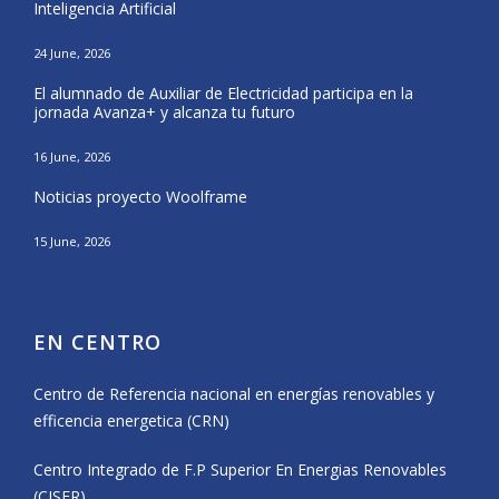
Inteligencia Artificial
25 Ma
24 June, 2026
CISE
El alumnado de Auxiliar de Electricidad participa en la
Nava
jornada Avanza+ y alcanza tu futuro
20 Ma
16 June, 2026
El a
Noticias proyecto Woolframe
Eras
15 June, 2026
12 Ma
EN CENTRO
Centro de Referencia nacional en energías renovables y
efficencia energetica (CRN)
Centro Integrado de F.P Superior En Energias Renovables
(CISER)