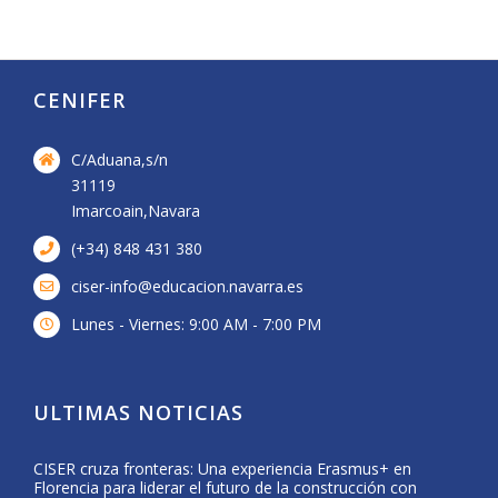
CENIFER
C/Aduana,s/n
31119
Imarcoain,Navara
(+34) 848 431 380
ciser-info@educacion.navarra.es
Lunes - Viernes: 9:00 AM - 7:00 PM
ULTIMAS NOTICIAS
CISER cruza fronteras: Una experiencia Erasmus+ en
Form
Florencia para liderar el futuro de la construcción con
del 