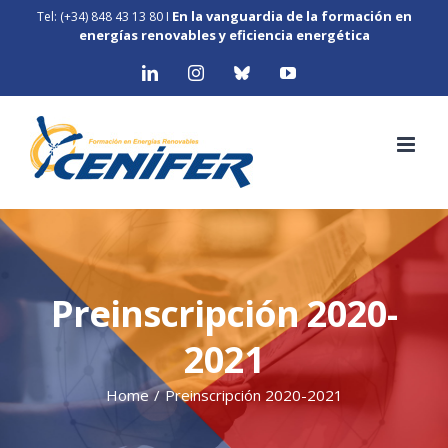
Skip
En la vanguardia de la formación en
Tel: (+34) 848 43 13 80
I
to
energías renovables y eficiencia energética
content
LinkedIn
Instagram
Bluesky
YouTube
Preinscripción 2020-
2021
Home
/
Preinscripción 2020-2021