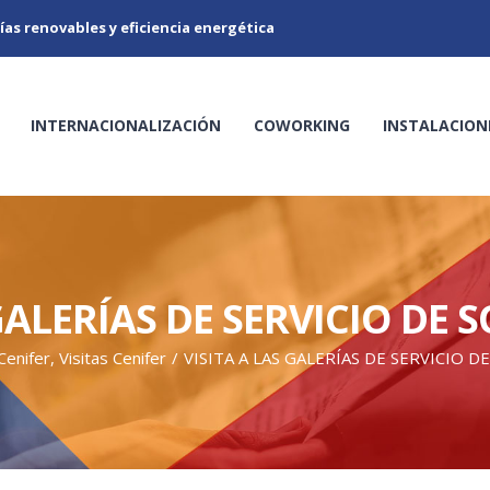
ías renovables y eficiencia energética
INTERNACIONALIZACIÓN
COWORKING
INSTALACION
 GALERÍAS DE SERVICIO DE 
Cenifer
,
Visitas Cenifer
/
VISITA A LAS GALERÍAS DE SERVICIO 