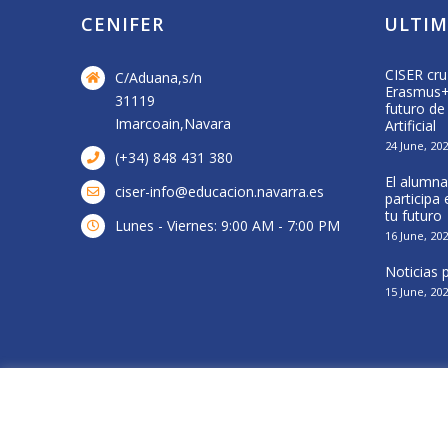
CENIFER
ULTIM
Visita a central de biomasa de Acciona
CISER cru
C/Aduana,s/n
Energía
Erasmus+ 
31119
futuro de
16 April, 2026
Imarcoain,Navara
Artificial
24 June, 20
(+34) 848 431 380
El alumna
ciser-info@educacion.navarra.es
participa
tu futuro
Lunes - Viernes: 9:00 AM - 7:00 PM
16 June, 20
Noticias
15 June, 20
© Cenifer 2019 |
Politica de Privacidad
|
Politica de