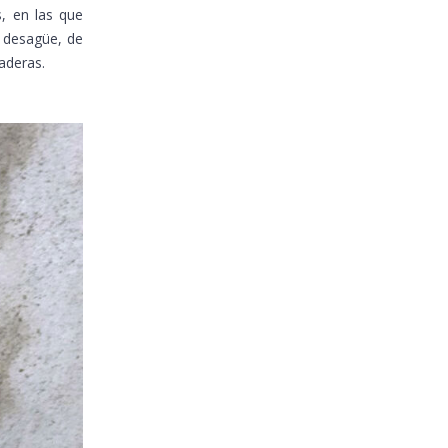
s, en las que
e desagüe, de
aderas.