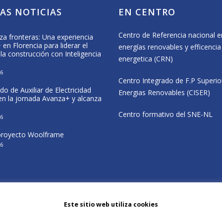
AS NOTICIAS
EN CENTRO
Centro de Referencia nacional e
za fronteras: Una experiencia
Formación Profesional, deporte e
en Florencia para liderar el
inclusión en el CIP Virgen del Camino
energías renovables y efficencia
 la construcción con Inteligencia
25 May, 2026
energetica (CRN)
26
CISER participa en las jornadas del
Centro Integrado de F.P Superio
proyecto Wolfram en Navarra
do de Auxiliar de Electricidad
20 May, 2026
Energias Renovables (CISER)
 en la jornada Avanza+ y alcanza
El alumnado de CENIFER participa e
Centro formativo del SNE-NL
26
estancia Erasmus+ sobre eficiencia
energética en Italia
 proyecto Woolframe
12 May, 2026
26
Este sitio web utiliza cookies