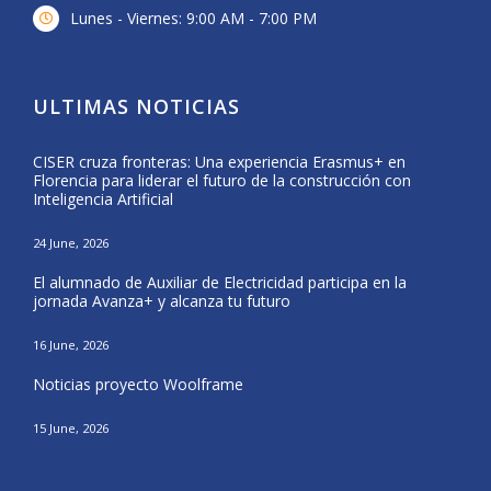
Lunes - Viernes: 9:00 AM - 7:00 PM
ULTIMAS NOTICIAS
CISER cruza fronteras: Una experiencia Erasmus+ en
Form
Florencia para liderar el futuro de la construcción con
del 
Inteligencia Artificial
25 Ma
24 June, 2026
CISE
El alumnado de Auxiliar de Electricidad participa en la
Nava
jornada Avanza+ y alcanza tu futuro
20 Ma
16 June, 2026
El a
Noticias proyecto Woolframe
Eras
15 June, 2026
12 Ma