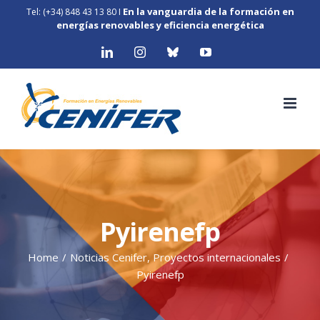
Skip
En la vanguardia de la formación en
Tel: (+34) 848 43 13 80
I
to
energías renovables y eficiencia energética
content
LinkedIn
Instagram
Bluesky
YouTube
Pyirenefp
Home
/
Noticias Cenifer
,
Proyectos internacionales
/
Pyirenefp