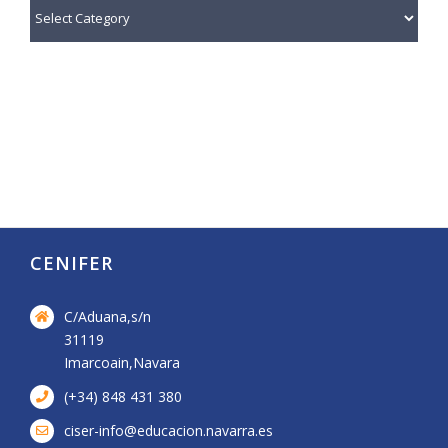
¿Qué
te
interesa?
CENIFER
C/Aduana,s/n
31119
Imarcoain,Navara
(+34) 848 431 380
ciser-info@educacion.navarra.es