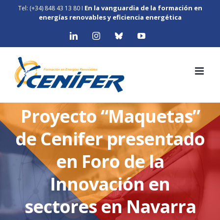
Skip
En la vanguardia de la formación en
Tel: (+34) 848 43 13 80
I
to
energías renovables y eficiencia energética
content
LinkedIn
Instagram
Bluesky
YouTube
Proyecto “Maquetas”
de Cenifer presentado
en Foro de la
Innovación en
sectores en Navarra