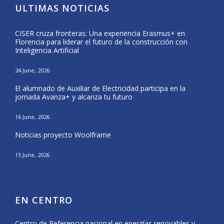
ULTIMAS NOTICIAS
CISER cruza fronteras: Una experiencia Erasmus+ en
Form
Florencia para liderar el futuro de la construcción con
del 
Inteligencia Artificial
25 Ma
24 June, 2026
CISE
El alumnado de Auxiliar de Electricidad participa en la
Nava
jornada Avanza+ y alcanza tu futuro
20 Ma
16 June, 2026
El a
Noticias proyecto Woolframe
Eras
15 June, 2026
12 Ma
EN CENTRO
Centro de Referencia nacional en energías renovables y