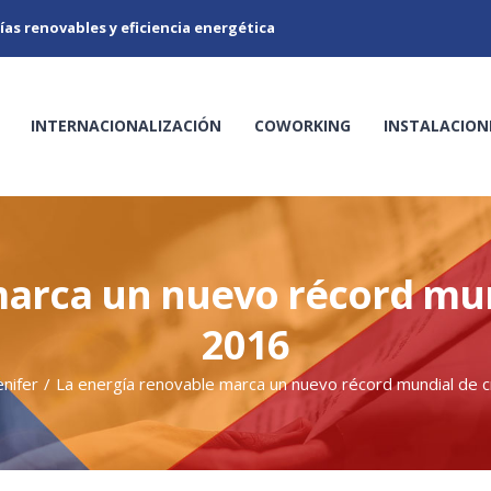
ías renovables y eficiencia energética
INTERNACIONALIZACIÓN
COWORKING
INSTALACION
marca un nuevo récord mun
2016
enifer
/
La energía renovable marca un nuevo récord mundial de 