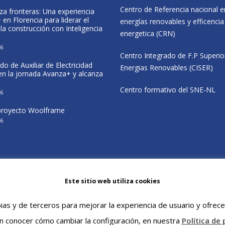
Centro de Referencia nacional e
za fronteras: Una experiencia
Formación Profesional, deporte e
en Florencia para liderar el
inclusión en el CIP Virgen del Camino
energías renovables y efficencia
 la construcción con Inteligencia
25 May, 2026
energetica (CRN)
26
CISER participa en las jornadas del
Centro Integrado de F.P Superio
proyecto Wolfram en Navarra
do de Auxiliar de Electricidad
20 May, 2026
Energias Renovables (CISER)
 en la jornada Avanza+ y alcanza
El alumnado de CENIFER participa e
Centro formativo del SNE-NL
26
estancia Erasmus+ sobre eficiencia
energética en Italia
 proyecto Woolframe
12 May, 2026
26
Este sitio web utiliza cookies
ias y de terceros para mejorar la experiencia de usuario y ofrece
n conocer cómo cambiar la configuración, en nuestra
Política de 