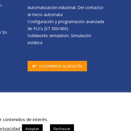
n
Erasmus+ Visit to CENIFER Focused on
Visita a central de b
Automatización industrial. Del contactor
Sustainability
Energía
al micro automata
11 May, 2026
16 April, 2026
Configuración y programación avanzada
Visita del alumnado de 6º de C.P. de
de PLCs (S7 300/400)
r En
Beriáin a nuestro centro
Solidworks simulation. Simulación
8 May, 2026
estática
n una
CENIFER forma a docentes de Canarias
en energías renovables
30 April, 2026
SUSCRIBIRSE AL BOLETÍN
r contenidos de interés.
privacidad
Aceptar
Rechazar