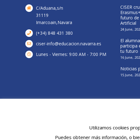
Visita a central de biomasa de Acciona
CISER cru
C/Aduana,s/n
Energía
Erasmus+ 
31119
futuro de
16 April, 2026
Imarcoain,Navara
Artificial
24 June, 20
(+34) 848 431 380
El alumna
ciser-info@educacion.navarra.es
participa
tu futuro
Lunes - Viernes: 9:00 AM - 7:00 PM
16 June, 20
Noticias
15 June, 20
© Cenifer 2019 |
Politica de Privacidad
|
Politica de Cookies
Utilizamos cookies prop
Puedes obtener más información, o bie