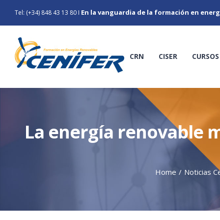
Skip
En la vanguardia de la formación en energ
Tel: (+34) 848 43 13 80
I
to
content
CRN
CISER
CURSOS
La energía renovable 
Home
/
Noticias C