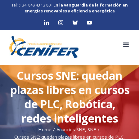
Skip
En la vanguardia de la formación en
Tel: (+34) 848 43 13 80
I
to
energías renovables y eficiencia energética
content
LinkedIn
Instagram
Bluesky
YouTube
Cursos SNE: quedan
plazas libres en cursos
de PLC, Robótica,
redes inteligentes
Home
/
Anuncios SNE
,
SNE
/
Cursos SNE: quedan plazas libres en cursos de PLC,