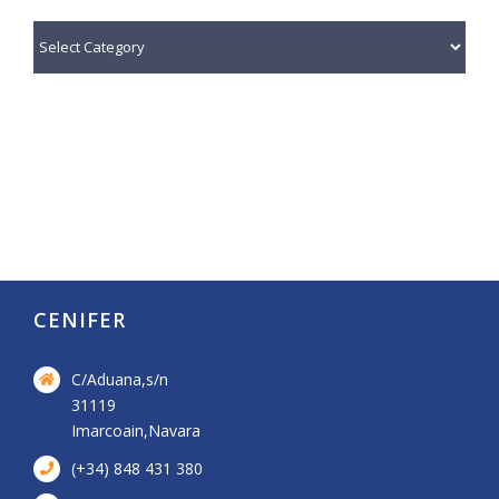
¿Qué
te
interesa?
CENIFER
C/Aduana,s/n
31119
Imarcoain,Navara
(+34) 848 431 380