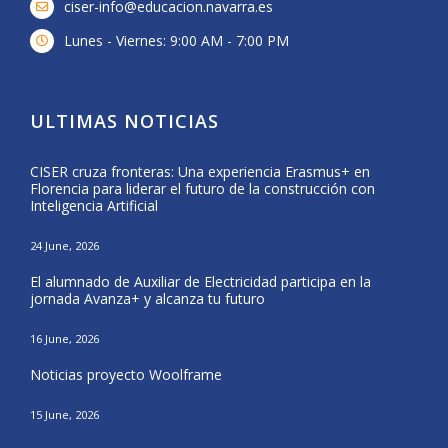
ciser-info@educacion.navarra.es
Lunes - Viernes: 9:00 AM - 7:00 PM
ULTIMAS NOTICIAS
CISER cruza fronteras: Una experiencia Erasmus+ en
Form
Florencia para liderar el futuro de la construcción con
del 
Inteligencia Artificial
25 Ma
24 June, 2026
CISE
El alumnado de Auxiliar de Electricidad participa en la
Nava
jornada Avanza+ y alcanza tu futuro
20 Ma
16 June, 2026
El a
Noticias proyecto Woolframe
Eras
15 June, 2026
12 Ma