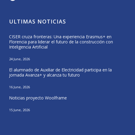
ULTIMAS NOTICIAS
CISER cruza fronteras: Una experiencia Erasmus+ en
Form
Florencia para liderar el futuro de la construcción con
del 
Inteligencia Artificial
25 Ma
24 June, 2026
CISE
El alumnado de Auxiliar de Electricidad participa en la
Nava
jornada Avanza+ y alcanza tu futuro
20 Ma
16 June, 2026
El a
Noticias proyecto Woolframe
Eras
15 June, 2026
12 Ma