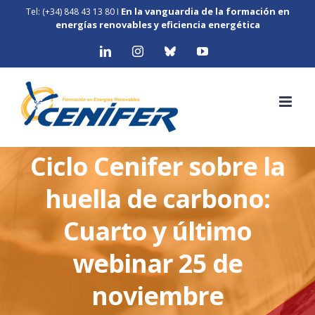
Skip
En la vanguardia de la formación en
Tel: (+34) 848 43 13 80
I
to
energías renovables y eficiencia energética
content
LinkedIn
Instagram
Bluesky
YouTube
Ciclo Cenifer sobre la
huella de carbono:
Cuarto y último
webinar 25 de
noviembre