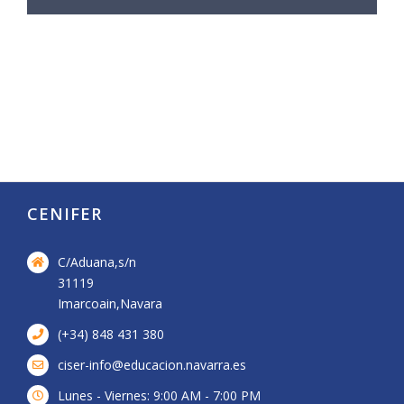
te
interesa?
CENIFER
C/Aduana,s/n
31119
Imarcoain,Navara
(+34) 848 431 380
ciser-info@educacion.navarra.es
Lunes - Viernes: 9:00 AM - 7:00 PM