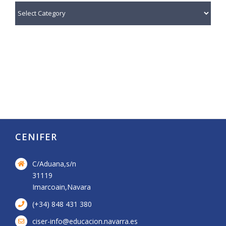
¿Qué
te
interesa?
CENIFER
C/Aduana,s/n
31119
Imarcoain,Navara
(+34) 848 431 380
ciser-info@educacion.navarra.es