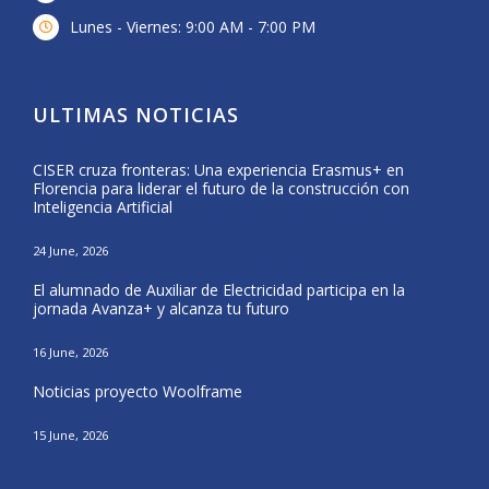
Lunes - Viernes: 9:00 AM - 7:00 PM
ULTIMAS NOTICIAS
CISER cruza fronteras: Una experiencia Erasmus+ en
Form
Florencia para liderar el futuro de la construcción con
del 
Inteligencia Artificial
25 Ma
24 June, 2026
CISE
El alumnado de Auxiliar de Electricidad participa en la
Nava
jornada Avanza+ y alcanza tu futuro
20 Ma
16 June, 2026
El a
Noticias proyecto Woolframe
Eras
15 June, 2026
12 Ma