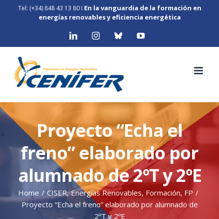
Skip
En la vanguardia de la formación en
Tel: (+34) 848 43 13 80
I
to
energías renovables y eficiencia energética
content
LinkedIn
Instagram
Bluesky
YouTube
Proyecto “Echa el
freno” elaborado por
alumnado de 2ºT y 2ºE
Home
/
CISER
,
Energías Renovables
,
Formación
,
FP
/
Proyecto “Echa el freno” elaborado por alumnado de
2ºT y 2ºE