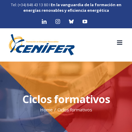
Skip
En la vanguardia de la formación en
Tel: (+34) 848 43 13 80
I
to
energías renovables y eficiencia energética
content
LinkedIn
Instagram
Bluesky
YouTube
Ciclos formativos
Home
/
Ciclos formativos