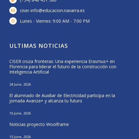
ciser-info@educacion.navarra.es
Lunes - Viernes: 9:00 AM - 7:00 PM
ULTIMAS NOTICIAS
CISER cruza fronteras: Una experiencia Erasmus+ en
Form
Florencia para liderar el futuro de la construcción con
del 
Inteligencia Artificial
25 Ma
24 June, 2026
CISE
El alumnado de Auxiliar de Electricidad participa en la
Nava
jornada Avanza+ y alcanza tu futuro
20 Ma
16 June, 2026
El a
Noticias proyecto Woolframe
Eras
15 June, 2026
12 Ma