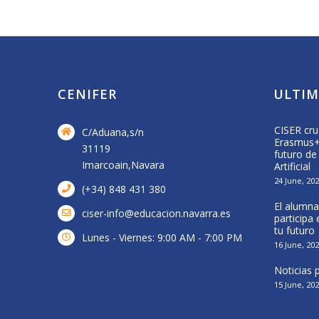
CENIFER
ULTIM
Visita a central de biomasa de Acciona
CISER cru
C/Aduana,s/n
Energía
Erasmus+ 
31119
futuro de
16 April, 2026
Imarcoain,Navara
Artificial
24 June, 20
(+34) 848 431 380
El alumna
ciser-info@educacion.navarra.es
participa
tu futuro
Lunes - Viernes: 9:00 AM - 7:00 PM
16 June, 20
Noticias
15 June, 20