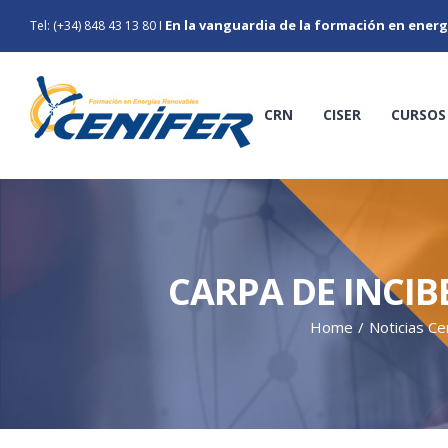
Skip
En la vanguardia de la formación en energ
Tel: (+34) 848 43 13 80
I
to
content
CRN
CISER
CURSOS
CARPA DE INCIB
Home
/
Noticias Ce