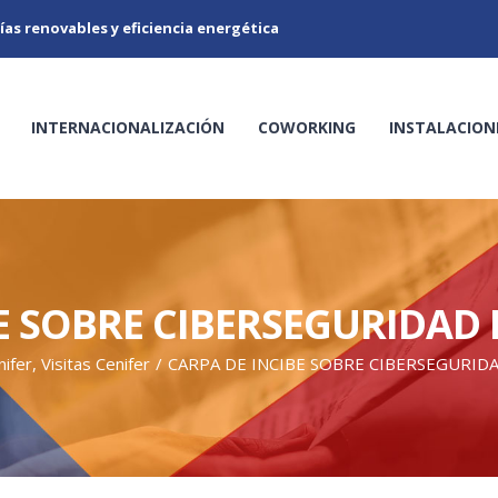
ías renovables y eficiencia energética
INTERNACIONALIZACIÓN
COWORKING
INSTALACION
E SOBRE CIBERSEGURIDAD
nifer
,
Visitas Cenifer
/
CARPA DE INCIBE SOBRE CIBERSEGURID