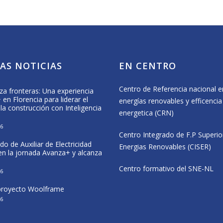
AS NOTICIAS
EN CENTRO
Centro de Referencia nacional e
za fronteras: Una experiencia
Formación Profesional, deporte e
en Florencia para liderar el
inclusión en el CIP Virgen del Camino
energías renovables y efficencia
 la construcción con Inteligencia
25 May, 2026
energetica (CRN)
26
CISER participa en las jornadas del
Centro Integrado de F.P Superio
proyecto Wolfram en Navarra
do de Auxiliar de Electricidad
20 May, 2026
Energias Renovables (CISER)
 en la jornada Avanza+ y alcanza
El alumnado de CENIFER participa e
Centro formativo del SNE-NL
26
estancia Erasmus+ sobre eficiencia
energética en Italia
 proyecto Woolframe
12 May, 2026
26