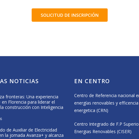
SOLICITUD DE INSCRIPCIÓN
AS NOTICIAS
EN CENTRO
Centro de Referencia nacional e
za fronteras: Una experiencia
Formación Profesional, deporte e
en Florencia para liderar el
inclusión en el CIP Virgen del Camino
energías renovables y efficencia
 la construcción con Inteligencia
25 May, 2026
energetica (CRN)
26
CISER participa en las jornadas del
Centro Integrado de F.P Superio
proyecto Wolfram en Navarra
do de Auxiliar de Electricidad
20 May, 2026
Energias Renovables (CISER)
 en la jornada Avanza+ y alcanza