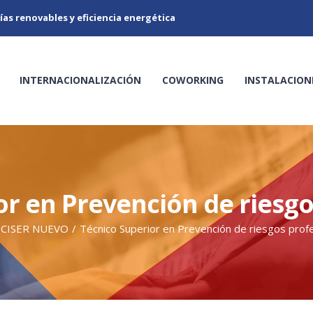
ías renovables y eficiencia energética
INTERNACIONALIZACIÓN
COWORKING
INSTALACION
or en Prevención de riesgo
CISER NUEVO
/
Técnico Superior en Prevención de riesgos prof