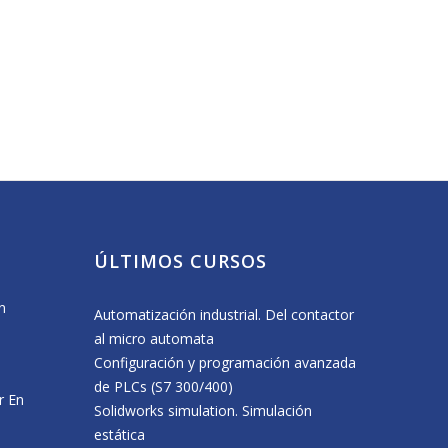
ÚLTIMOS CURSOS
n
Erasmus+ Visit to CENIFER Focused on
Visita a central de b
Automatización industrial. Del contactor
Sustainability
Energía
al micro automata
11 May, 2026
16 April, 2026
Configuración y programación avanzada
Visita del alumnado de 6º de C.P. de
de PLCs (S7 300/400)
r En
Beriáin a nuestro centro
Solidworks simulation. Simulación
8 May, 2026
estática