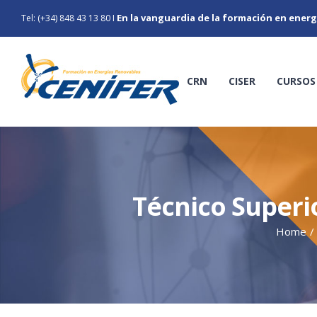
Skip
En la vanguardia de la formación en energ
Tel: (+34) 848 43 13 80
I
to
content
CRN
CISER
CURSOS
Técnico Superi
Home
/