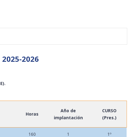
 2025-2026
E).
Año de
CURSO
Horas
implantación
(Pres.)
160
1
1º