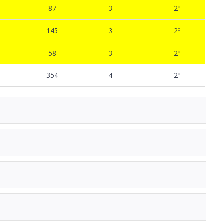
87
3
2º
145
3
2º
58
3
2º
354
4
2º