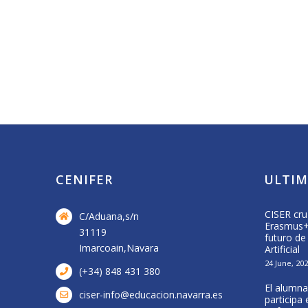
CENIFER
ULTIM
Visita a central de biomasa de Acciona
CISER cru
C/Aduana,s/n
Energía
Erasmus+ 
31119
futuro de
16 April, 2026
Imarcoain,Navara
Artificial
24 June, 20
(+34) 848 431 380
El alumna
ciser-info@educacion.navarra.es
participa