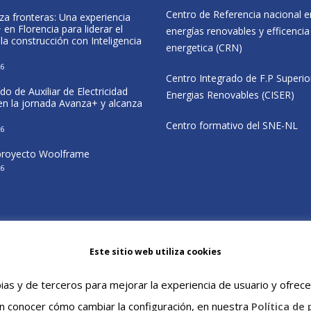
Centro de Referencia nacional e
za fronteras: Una experiencia
Formación Profesional, deporte e
en Florencia para liderar el
inclusión en el CIP Virgen del Camino
energías renovables y efficencia
 la construcción con Inteligencia
25 May, 2026
energetica (CRN)
26
CISER participa en las jornadas del
Centro Integrado de F.P Superio
proyecto Wolfram en Navarra
do de Auxiliar de Electricidad
20 May, 2026
Energias Renovables (CISER)
 en la jornada Avanza+ y alcanza
El alumnado de CENIFER participa e
Centro formativo del SNE-NL
26
estancia Erasmus+ sobre eficiencia
energética en Italia
 proyecto Woolframe
12 May, 2026
26
Este sitio web utiliza cookies
ias y de terceros para mejorar la experiencia de usuario y ofrece
n conocer cómo cambiar la configuración, en nuestra
Política de 