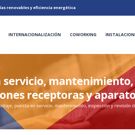
ías renovables y eficiencia energética
INTERNACIONALIZACIÓN
COWORKING
INSTALACION
 servicio, mantenimiento, 
iones receptoras y aparato
ntaje, puesta en servicio, mantenimiento, inspección y revisión 