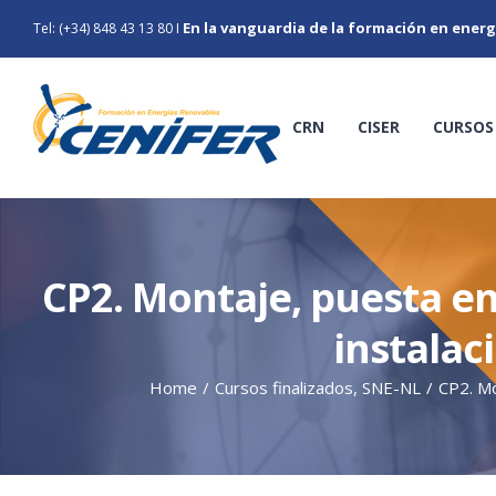
Skip
En la vanguardia de la formación en energ
Tel: (+34) 848 43 13 80
I
to
content
CRN
CISER
CURSOS
CP2. Montaje, puesta en
instalac
Home
/
Cursos finalizados
,
SNE-NL
/
CP2. Mo