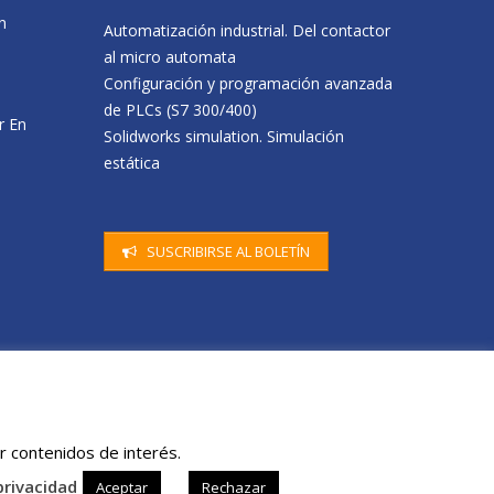
n
Erasmus+ Visit to CENIFER Focused on
Visita a central de b
Automatización industrial. Del contactor
Sustainability
Energía
al micro automata
11 May, 2026
16 April, 2026
Configuración y programación avanzada
Visita del alumnado de 6º de C.P. de
de PLCs (S7 300/400)
r En
Beriáin a nuestro centro
Solidworks simulation. Simulación
8 May, 2026
estática
n una
CENIFER forma a docentes de Canarias
en energías renovables
30 April, 2026
SUSCRIBIRSE AL BOLETÍN
r contenidos de interés.
privacidad
Aceptar
Rechazar