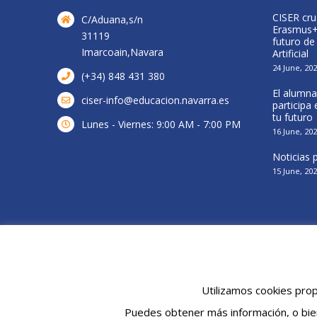
Visita a central de biomasa de Acciona
CISER cru
C/Aduana,s/n
Energía
Erasmus+ 
31119
futuro de
16 April, 2026
Imarcoain,Navara
Artificial
24 June, 20
(+34) 848 431 380
El alumna
ciser-info@educacion.navarra.es
participa
tu futuro
Lunes - Viernes: 9:00 AM - 7:00 PM
16 June, 20
Noticias
15 June, 20
© Cenifer 2019 |
Politica de Privacidad
|
Politica de Cookies
Utilizamos cookies prop
Puedes obtener más información, o bie