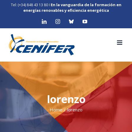
Skip
En la vanguardia de la formación en
Tel: (+34) 848 43 13 80
I
to
energías renovables y eficiencia energética
content
LinkedIn
Instagram
Bluesky
YouTube
lorenzo
Home
/
lorenzo