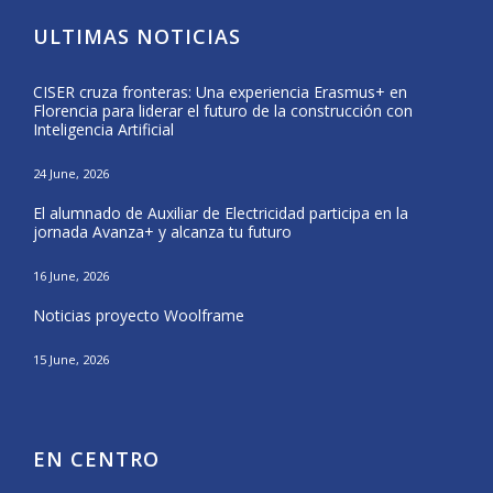
ULTIMAS NOTICIAS
CISER cruza fronteras: Una experiencia Erasmus+ en
Form
Florencia para liderar el futuro de la construcción con
del 
Inteligencia Artificial
25 Ma
24 June, 2026
CISE
El alumnado de Auxiliar de Electricidad participa en la
Nava
jornada Avanza+ y alcanza tu futuro
20 Ma
16 June, 2026
El a
Noticias proyecto Woolframe
Eras
15 June, 2026
12 Ma
EN CENTRO