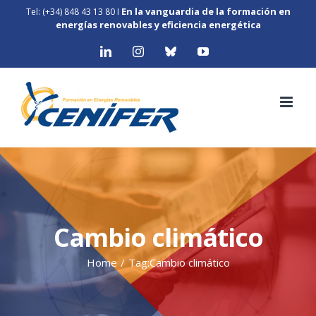
Skip
En la vanguardia de la formación en
Tel: (+34) 848 43 13 80
I
to
energías renovables y eficiencia energética
content
LinkedIn
Instagram
Bluesky
YouTube
Cambio climático
Home
/
Tag:
Cambio climático