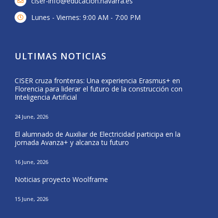
ciser-info@educacion.navarra.es
Lunes - Viernes: 9:00 AM - 7:00 PM
ULTIMAS NOTICIAS
CISER cruza fronteras: Una experiencia Erasmus+ en
Form
Florencia para liderar el futuro de la construcción con
del 
Inteligencia Artificial
25 Ma
24 June, 2026
CISE
El alumnado de Auxiliar de Electricidad participa en la
Nava
jornada Avanza+ y alcanza tu futuro
20 Ma
16 June, 2026
El a
Noticias proyecto Woolframe
Eras
15 June, 2026
12 Ma